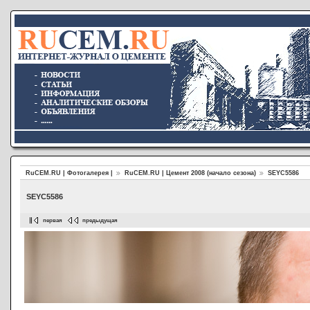
RuCEM.RU | Фотогалерея |
RuCEM.RU | Цемент 2008 (начало сезона)
SEYC5586
SEYC5586
первая
предыдущая