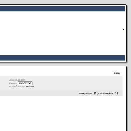
Вход
Дата: 11.05.2008
Размер:
Полный размер:
850x567
следующая
последняя