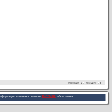
следующая
последняя
информации, активная ссылка на
RuCEM.RU
обязательна