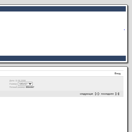
Вход
Дата: 11.05.2008
Размер:
Полный размер:
850x567
следующая
последняя