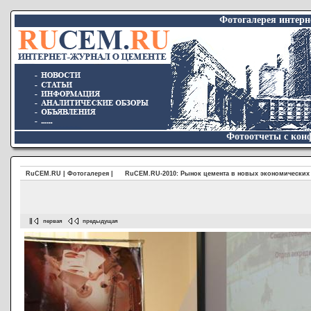
Фотогалерея интер
Фотоотчеты с конф
RuCEM.RU | Фотогалерея |
RuCEM.RU-2010: Рынок цемента в новых экономических
первая
предыдущая