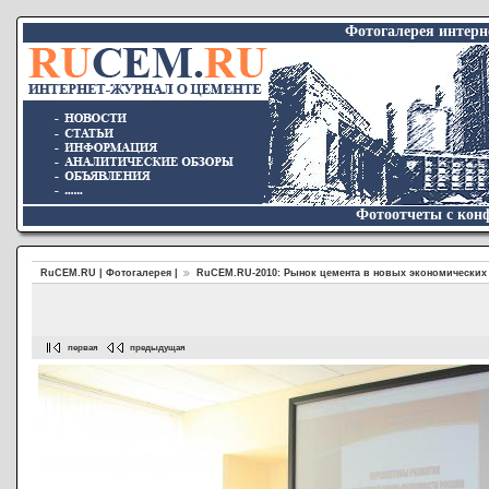
Фотогалерея интер
Фотоотчеты с конф
RuCEM.RU | Фотогалерея |
RuCEM.RU-2010: Рынок цемента в новых экономических
первая
предыдущая