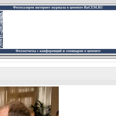
Фотогалерея интернет-журнала о цементе RuCEM.RU
Фотоотчеты с конференций и семинаров о цементе