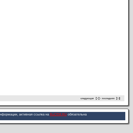
следующая
последняя
информации, активная ссылка на
RuCEM.RU
обязательна