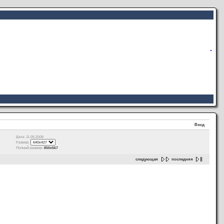
Вход
Дата: 11.05.2008
Размер:
Полный размер:
850x567
следующая
последняя