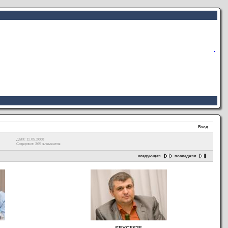
Вход
Дата: 11.05.2008
Содержит: 365 элементов
следующая
последняя
SEYC5635